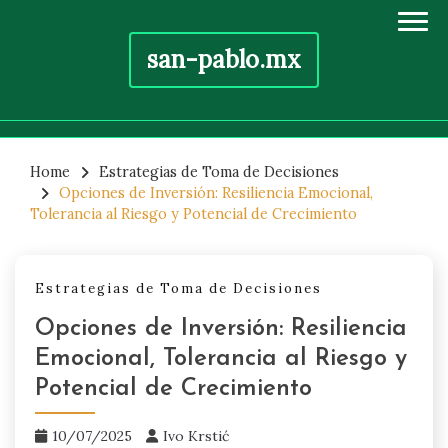
san-pablo.mx
Skip
to
Home
Estrategias de Toma de Decisiones
Opciones de Inversión: Resiliencia Emocional,
content
Tolerancia al Riesgo y Potencial de Crecimiento
Estrategias de Toma de Decisiones
Opciones de Inversión: Resiliencia
Emocional, Tolerancia al Riesgo y
Potencial de Crecimiento
10/07/2025
Ivo Krstić