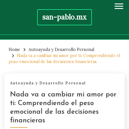
san-pablo.mx
Skip
to
Home
Autoayuda y Desarrollo Personal
Nada va a cambiar mi amor por ti: Comprendiendo el
content
peso emocional de las decisiones financieras
Autoayuda y Desarrollo Personal
Nada va a cambiar mi amor por
ti: Comprendiendo el peso
emocional de las decisiones
financieras