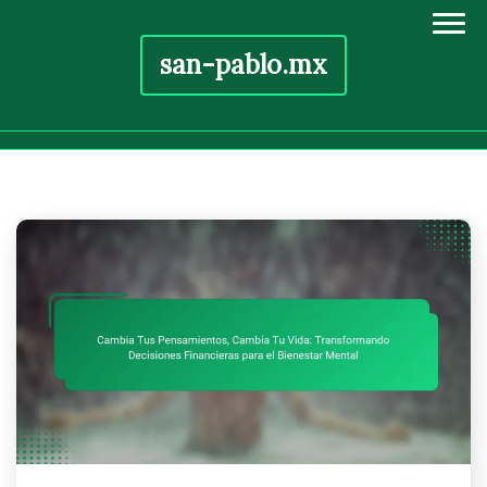
san-pablo.mx
Skip
to
content