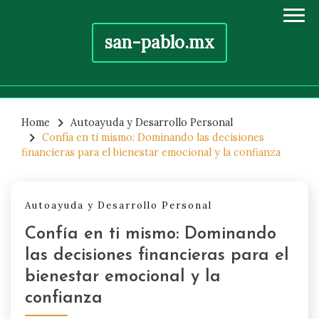
san-pablo.mx
Skip
to
Home
Autoayuda y Desarrollo Personal
Confía en ti mismo: Dominando las decisiones
content
financieras para el bienestar emocional y la confianza
Autoayuda y Desarrollo Personal
Confía en ti mismo: Dominando
las decisiones financieras para el
bienestar emocional y la
confianza