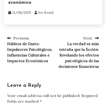
económico
11/08/2025
Ivo Krstić
Previous:
Next:
Post
Hábitos de Gasto:
La verdad es más
navigation
Impulsores Psicológicos,
extraña que la ficción:
Influencias Culturales e
Revelando los efectos
Impactos Económicos
psicológicos de las
decisiones financieras
Leave a Reply
Your email address will not be published.
Required
fields are marked
*