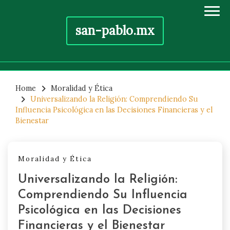
san-pablo.mx
Skip
to
Home
Moralidad y Ética
Universalizando la Religión: Comprendiendo Su
content
Influencia Psicológica en las Decisiones Financieras y el
Bienestar
Moralidad y Ética
Universalizando la Religión:
Comprendiendo Su Influencia
Psicológica en las Decisiones
Financieras y el Bienestar