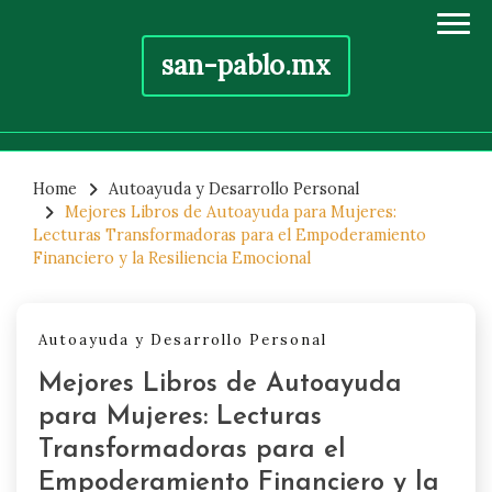
san-pablo.mx
Skip
to
Home
Autoayuda y Desarrollo Personal
Mejores Libros de Autoayuda para Mujeres:
content
Lecturas Transformadoras para el Empoderamiento
Financiero y la Resiliencia Emocional
Autoayuda y Desarrollo Personal
Mejores Libros de Autoayuda
para Mujeres: Lecturas
Transformadoras para el
Empoderamiento Financiero y la