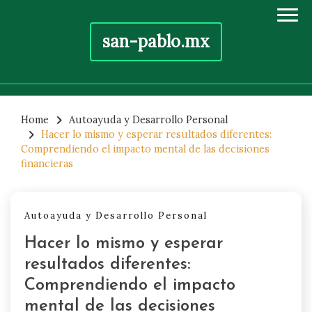
san-pablo.mx
Skip
to
Home
Autoayuda y Desarrollo Personal
Hacer lo mismo y esperar resultados diferentes:
content
Comprendiendo el impacto mental de las decisiones
financieras
Autoayuda y Desarrollo Personal
Hacer lo mismo y esperar
resultados diferentes:
Comprendiendo el impacto
mental de las decisiones