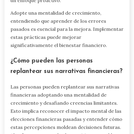
financieras para fomentar mejores hábitos.
Comience por rastrear patrones de gasto para
identificar gastos innecesarios. Cree un
presupuesto que se alinee con los objetivos
financieros, asegurando responsabilidad.
Establezca objetivos específicos y medibles para
motivar el progreso.
Considere buscar asesoramiento profesional
para estrategias personalizadas, ya que las ideas
de expertos pueden revelar puntos ciegos.
Revise regularmente los planes financieros para
adaptarse a los cambios en la vida, reforzando
un enfoque proactivo.
Adopte una mentalidad de crecimiento,
entendiendo que aprender de los errores