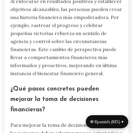
pasados es esencial para la mejora. Implementar
estas prácticas puede mejorar
significativamente el bienestar financiero.
¿Cómo pueden las personas
replantear sus narrativas financieras?
Las personas pueden replantear sus narrativas
financieras adoptando una mentalidad de
crecimiento y desafiando creencias limitantes.
Esto implica reconocer el impacto mental de las
elecciones financieras pasadas y entender cómo
estas percepciones moldean decisiones futuras.
Al enfocarse en resultados positivos y establecer
objetivos alcanzables, las personas pueden crear
🌐 Spanish (MX) ▾
una historia financiera más empoderadora. Por
ejemplo, rastrear el progreso y celebrar