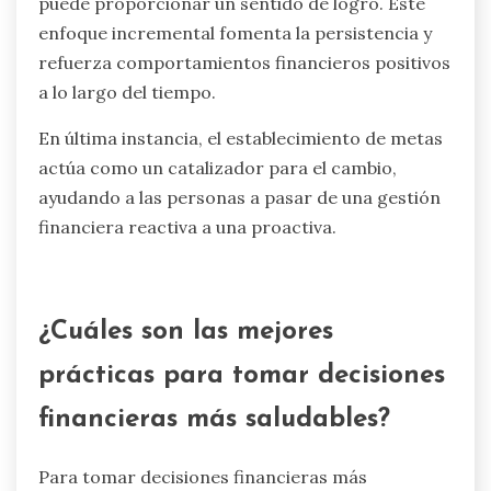
comportamientos de gasto y ahorro.
La investigación muestra que las personas que
establecen objetivos financieros son más
propensas a rastrear sus gastos y adherirse a
presupuestos. Esta práctica fomenta un sentido
de control sobre las finanzas, reduciendo el
gasto impulsivo. Como resultado, el
establecimiento de metas puede llevar a
elecciones financieras más saludables y a una
estabilidad a largo plazo.
Además, desglosar objetivos financieros más
grandes en hitos más pequeños y manejables
puede proporcionar un sentido de logro. Este
enfoque incremental fomenta la persistencia y
refuerza comportamientos financieros positivos
a lo largo del tiempo.