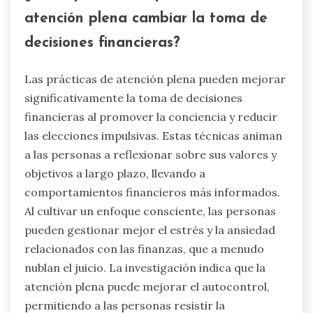
sesgos cognitivos que llevan a decisiones
repetidamente malas. Por ejemplo, la falacia del
costo hundido puede atrapar a las personas en
hábitos financieros poco productivos. La
economía del comportamiento sugiere que la
conciencia de estos sesgos puede empoderar
una mejor toma de decisiones. Además, adoptar
una mentalidad de crecimiento anima a las
personas a ver los contratiempos financieros
como oportunidades de aprendizaje. Este
replanteamiento puede facilitar
comportamientos financieros más adaptativos.
¿Cómo pueden las prácticas de
atención plena cambiar la toma de
decisiones financieras?