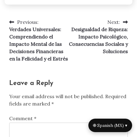
Previous:
Next:
Post
Verdades Universales:
Desigualdad de Riqueza:
navigation
Comprendiendo el
Impacto Psicológico,
Impacto Mental de las
Consecuencias Sociales y
Decisiones Financieras
Soluciones
en la Felicidad y el Estrés
Leave a Reply
Your email address will not be published.
Required
fields are marked
*
Comment
*
🌐 Spanish (MX) ▾