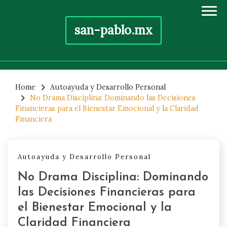
san-pablo.mx
Skip
to
Home
Autoayuda y Desarrollo Personal
No Drama Disciplina: Dominando las Decisiones
content
Financieras para el Bienestar Emocional y la Claridad
Financiera
Autoayuda y Desarrollo Personal
No Drama Disciplina: Dominando
las Decisiones Financieras para
el Bienestar Emocional y la
Claridad Financiera