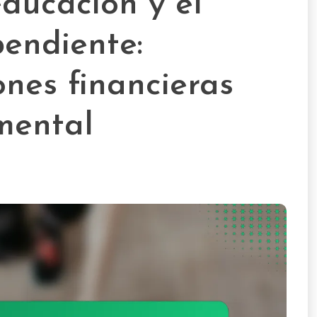
educación y el
endiente:
nes financieras
mental