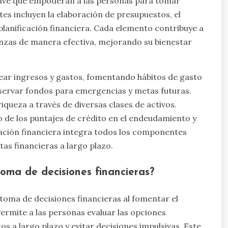
lave que empoderan a las personas para tomar
s incluyen la elaboración de presupuestos, el
 planificación financiera. Cada elemento contribuye a
anzas de manera efectiva, mejorando su bienestar
ear ingresos y gastos, fomentando hábitos de gasto
eservar fondos para emergencias y metas futuras.
riqueza a través de diversas clases de activos.
 de los puntajes de crédito en el endeudamiento y
icación financiera integra todos los componentes
as financieras a largo plazo.
toma de decisiones financieras?
 toma de decisiones financieras al fomentar el
Permite a las personas evaluar las opciones
s a largo plazo y evitar decisiones impulsivas. Este