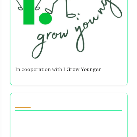
In cooperation with
I Grow Younger
También te puede gustar
Fe con Amor: Comprendiendo la Carga
Emocional de las Decisiones Financieras y Su
Impacto