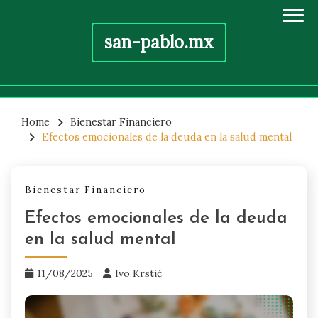
san-pablo.mx
Skip
to
Home
Bienestar Financiero
Efectos emocionales de la deuda en la salud mental
content
Bienestar Financiero
Efectos emocionales de la deuda
en la salud mental
11/08/2025
Ivo Krstić