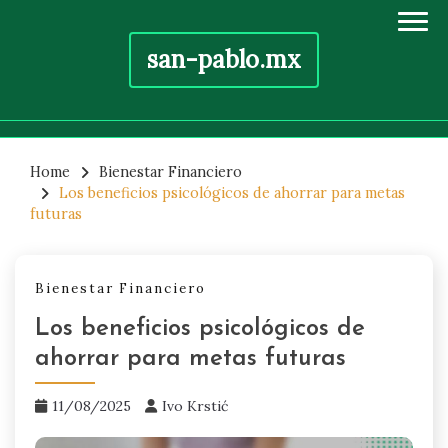
san-pablo.mx
Skip
to
Home
Bienestar Financiero
Los beneficios psicológicos de ahorrar para metas
content
futuras
Bienestar Financiero
Los beneficios psicológicos de
ahorrar para metas futuras
11/08/2025
Ivo Krstić