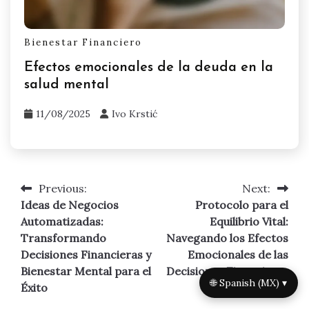
Bienestar Financiero
Efectos emocionales de la deuda en la
salud mental
11/08/2025
Ivo Krstić
Previous:
Next:
Post
Ideas de Negocios
Protocolo para el
navigation
Automatizadas:
Equilibrio Vital:
Transformando
Navegando los Efectos
Decisiones Financieras y
Emocionales de las
Bienestar Mental para el
Decisiones Financieras
🌐 Spanish (MX) ▾
Éxito
en el Bienestar